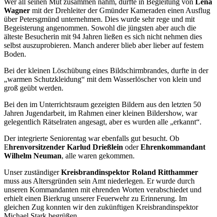
Wer all seinen Mut zusammen nahm, durfte in Begleitung von
Lena
Wagner
mit der Drehleiter der Gmünder Kameraden einen Ausflug
über Petersgmünd unternehmen. Dies wurde sehr rege und mit
Begeisterung angenommen. Sowohl die jüngsten aber auch die
älteste Besucherin mit 94 Jahren ließen es sich nicht nehmen dies
selbst auszuprobieren. Manch anderer blieb aber lieber auf festem
Boden.
Bei der kleinen Löschübung eines Bildschirmbrandes, durfte in der
„warmen Schutzkleidung“ mit dem Wasserlöscher von klein und
groß geübt werden.
Bei den im Unterrichtsraum gezeigten Bildern aus den letzten 50
Jahren Jugendarbeit, im Rahmen einer kleinen Bildershow, war
gelegentlich Rätselraten angesagt, aber es wurden alle „erkannt“.
Der integrierte Seniorentag war ebenfalls gut besucht. Ob
E
hrenvorsitzender Karlud Drießlein
oder
Ehrenkommandant
Wilhelm Neuman
, alle waren gekommen.
Unser zuständiger
Kreisbrandinspektor Roland Ritthammer
muss aus Altersgründen sein Amt niederlegen. Er wurde durch
unseren Kommandanten mit ehrenden Worten verabschiedet und
erhielt einen Bierkrug unserer Feuerwehr zu Erinnerung. Im
gleichen Zug konnten wir den zukünftigen Kreisbrandinspektor
Michael Stark begrüßen.